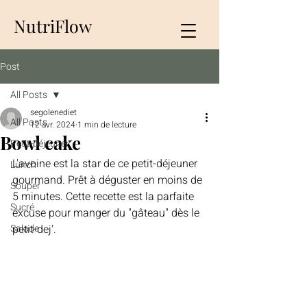
NutriFlow
Post
All Posts
segolenediet
All Posts
12 avr. 2024
1 min de lecture
Bowl cake
Petit-déjeuner
L'avoine est la star de ce petit-déjeuner 
Lunch
gourmand. Prêt à déguster en moins de 
Souper
5 minutes. Cette recette est la parfaite 
Sucré
excuse pour manger du "gâteau" dès le 
Salade
petit-dej'. 