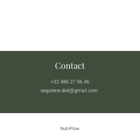
Contact
+32 486 27 96 46
segolene.diet@gmail.com
NutriFlow