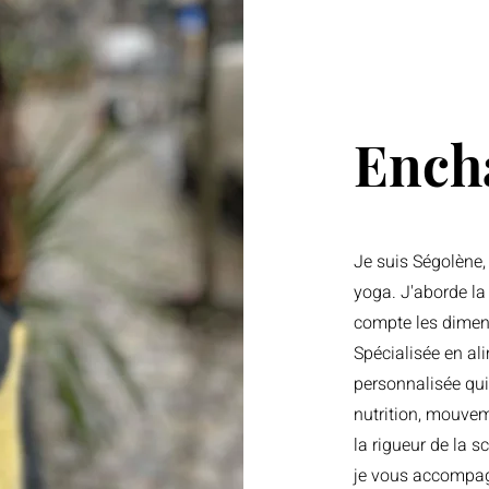
Ench
Je suis Ségolène, 
yoga. J'aborde la
compte les dimen
Spécialisée en al
personnalisée qui 
nutrition, mouvem
la rigueur de la s
je vous accompag