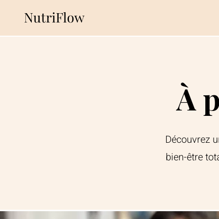
NutriFlow
À 
Découvrez un
bien-être to