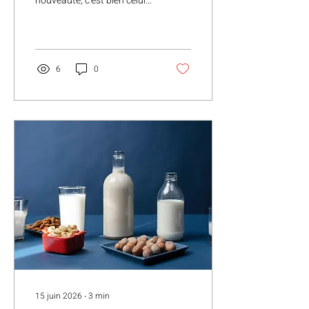
nouveauté, c'est bien celui
des yaourts et des
fromages frais. Entre les
yaourts classiques, le skyr,
le yaourt grec, le kéfir, le
cottage cheese ou encore
6
0
les alternatives végétales, il
y a de quoi s'y perdre. Le
yaourt : la base de la base
Pour fabriquer un yaourt, il
faut une base lactée que
l'on fait fermenter grâce à
des bactéries spécifiques,
principalement des
ferments lactiques. Cette
fermentation donne au
yaourt son goût
légèrement...
15 juin 2026
∙
3
min