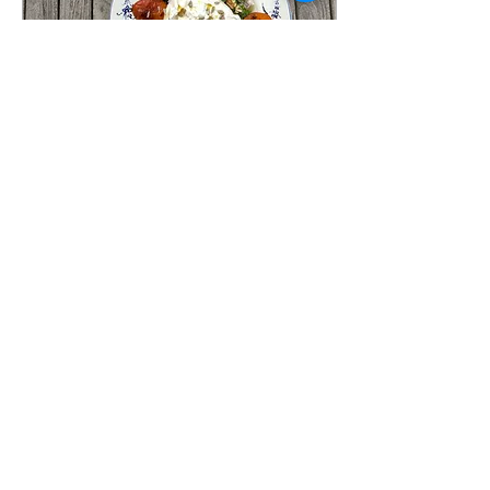
guide pour...
4 juin 2026
∙
1
min
Salade - burrata,
abricots grillés, lentilles
et noix
Ce plat associe subtilement
gourmandise de l’été et
densité nutritionnelle, le
rendant idéal pour la phase
de menstruation. Avec
environ 25 g de protéines
par portion, il constitue un
repas complet. La burrata
19
0
fournit une excellente
source de protéines et est
riche en calcium. Les
lentilles et les légumes verts
apportent non seulement
Voir plus
des protéines végétales