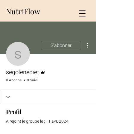
NutriFlow
Plus d'actions
S'abonner
segolenediet
Administrateur
segolenediet
0 Abonné
0 Suivi
Profil
A rejoint le groupe le : 11 avr. 2024