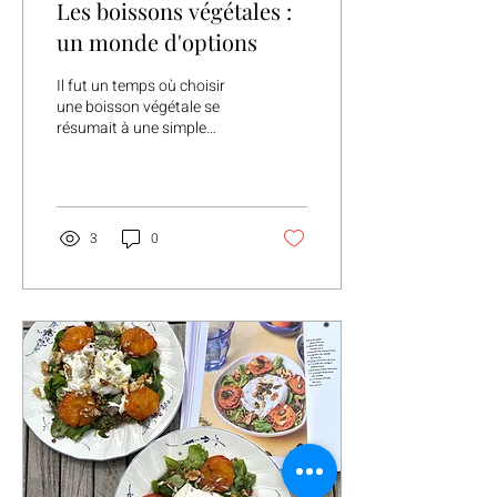
Les boissons végétales :
un monde d'options
Il fut un temps où choisir
une boisson végétale se
résumait à une simple
brique de soja cachée dans
un coin du supermarché.
Aujourd'hui, c'est une toute
autre histoire ! Les rayons
débordent d'options et de
3
0
nouvelles références
apparaissent
régulièrement. Une
excellente nouvelle pour les
personnes qui ne
consomment pas de lait de
vache, mais aussi pour les
curieux en quête de
nouvelles saveurs. Face à
cette abondance, il n'est
pas toujours facile de s'y
retrouver. Voici un petit