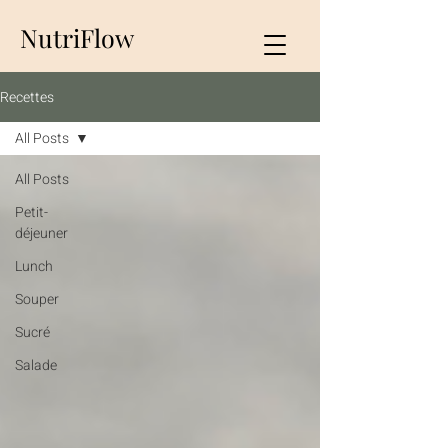
NutriFlow
Recettes
All Posts
All Posts
Petit-
déjeuner
Lunch
Souper
Sucré
Salade