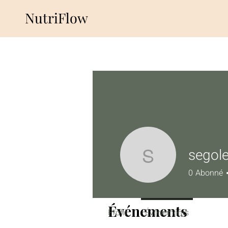
NutriFlow
segole
segolened
0
Abonné
Événements
Profil
Événements