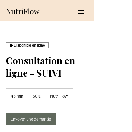
NutriFlow
Disponible en ligne
Consultation en
ligne - SUIVI
50
euros
45 min
4
50 €
NutriFlow
5
m
i
n
Envoyer une demande