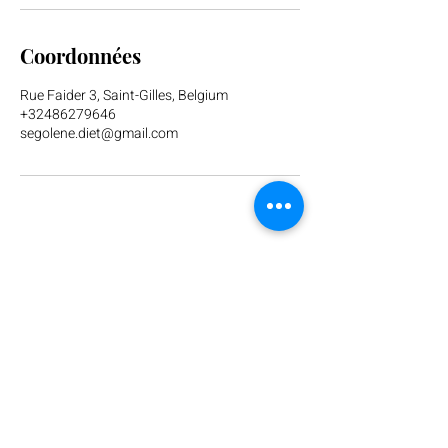
Coordonnées
Rue Faider 3, Saint-Gilles, Belgium
+32486279646
segolene.diet@gmail.com
Contact
+32 486 27 96 46
segolene.diet@gmail.com