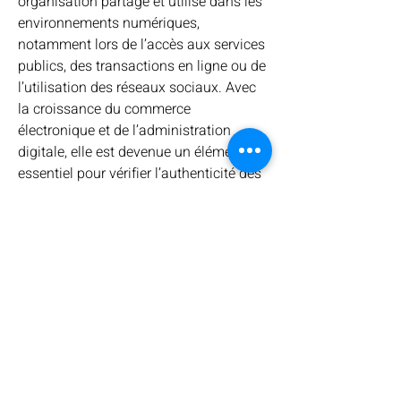
organisation partage et utilise dans les 
environnements numériques, 
notamment lors de l’accès aux services 
publics, des transactions en ligne ou de 
l’utilisation des réseaux sociaux. Avec 
la croissance du commerce 
électronique et de l’administration 
digitale, elle est devenue un élément 
essentiel pour vérifier l’authenticité des 
utilisateurs, renforcer la sécurité et 
faciliter les interactions à distance. 
Contact
Cependant, cette progression 
s’accompagne de préoccupations 
majeures liées à la confidentialité, à la 
+32 486 27 96 46
gestion des données et à la 
segolene.diet@gmail.com
cybersécurité. Les systèmes 
d’authentification avancés, tels que la 
biométrie, l’authentification 
multifactorielle et les portefeuilles 
NutriFlow